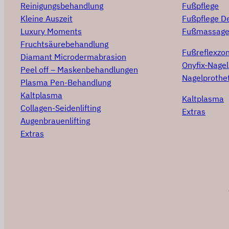
Fußpflege
Reinigungsbehandlung
Fußpflege D
Kleine Auszeit
Fußmassag
Luxury Moments
Fruchtsäurebehandlung
Fußreflexz
Diamant Microdermabrasion
Onyfix-Nage
Peel off – Maskenbehandlungen
Nagelprothet
Plasma Pen-Behandlung
Kaltplasma
Kaltplasma
Collagen-Seidenlifting
Extras
Augenbrauenlifting
Extras