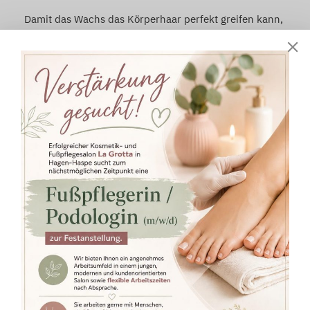
Damit das Wachs das Körperhaar perfekt greifen kann,
ist es ratsam, die Haare vor der Behandlung etwa 1-2
mm lang wachsen zu lassen.
Unterschenkel 25 €
Oberschenkel 25 €
Komplettes Bein 45 €
Achseln 15 €
Rücken ab 30 €
Arme ab 25 €
Oberlippe/Kinn ab 10 €
Zurück zur Startseite
Termin Vereinbaren