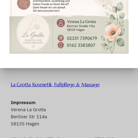
La Grotta Kosmetik, Fußpflege & Massage
Impressum
Verena La Grotta
Berliner Str 114a
58135 Hagen