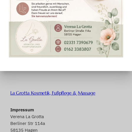
La Grotta Kosmetik, Fußpflege & Massage
Impressum
Verena La Grotta
Berliner Str 114a
58135 Hagen