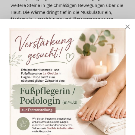
weitere Steine in gleichmäßigen Bewegungen über die
Haut. Die Wärme dringt tief in die Muskulatur ein,
fördert die Durchblutung und löst Verspannungen
besonders sanft und effektiv.
Was bewirkt die Hot-Stone-Massage:
•Tiefe Muskelentspannung durch wohltuende Wärme
•Stressabbau und Beruhigung des Nervensystems
•Förderung der Durchblutung und des Stoffwechsels
•Verbesserung des allgemeinen Wohlbefindens
•Hilfe beim Loslassen von Alltagsbelastungen
Ganzkörpermassage :
Dauer: ca. 75 Min. / 85,- €
Rückenmasssge :
Dauer: ca. 40 Min. / 55,- €
Zurück zur Startseite
Termin vereinbaren