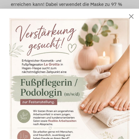
erreichen kann! Dabei verwendet die Maske zu 97 %
Wirkstoffe natürlichen Ursprungs.
Die Tuchmasken gibt es in 3 verschiedenen Varianten:
– Hyaluronsäure (+ Aloe Vera, Panthenol)
– Vitamin C (+ Niacinamid, Hyaluronsäure)
– Retinol (+ Hyaluronsäure, Kollagen)
+ 15 Euro während der Behandlung oder auch zum
Kaufen für die Anwendung zuhause
Zurück zur Startseite
Termin Vereinbaren